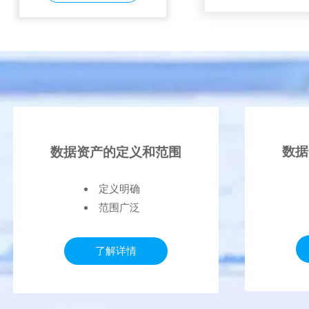
数据
数据资产的定义和范围
定义明确
范围广泛
了解详情