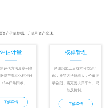
数据资产价值挖掘、升值和资产变现。
评估计量
核算管理
———
———
熟评估方法及案例参
跨组织加工后成本收益难匹
据资产资本化标准难
配，摊销方法挑战大，价值波
，成本归集困难。
动剧烈，需完善披露平台、规
范及机制。
了解详情
了解详情