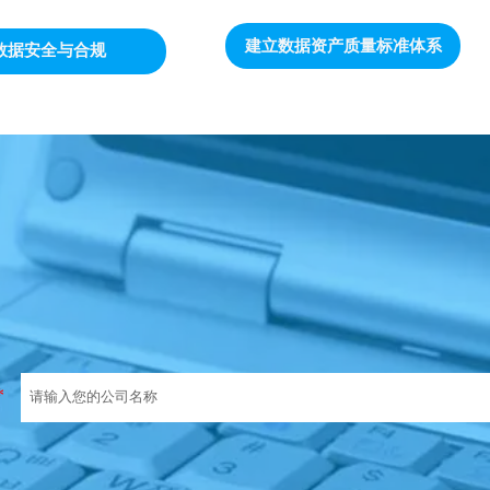
建立数据资产质量标准体系
数据安全与合规