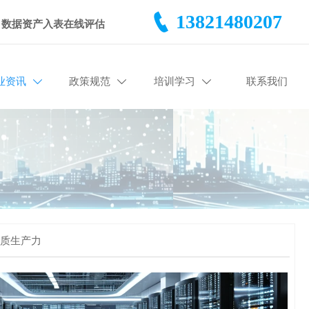

13821480207
数据资产入表在线评估
业资讯
政策规范
培训学习
联系我们



新质生产力