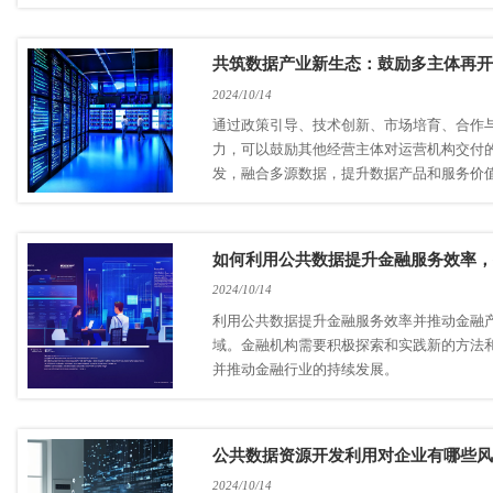
育壮大数据产业生态，正逐步构建起一个多
业体系。
共筑数据产业新生态：鼓励多主体再开
2024/10/14
通过政策引导、技术创新、市场培育、合作
力，可以鼓励其他经营主体对运营机构交付
发，融合多源数据，提升数据产品和服务价
如何利用公共数据提升金融服务效率，
2024/10/14
利用公共数据提升金融服务效率并推动金融
域。金融机构需要积极探索和实践新的方法
并推动金融行业的持续发展。
公共数据资源开发利用对企业有哪些风
2024/10/14