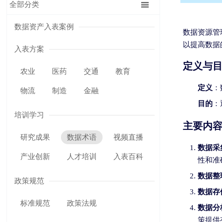

全部分类
数据资产入表案例
数据资源管
以提高数据
入表方案
定义与
农业
医药
交通
教育
定义
：
物流
制造
金融
目的
：
培训学习
主要内
研究成果
数据术语
视频直播
数据采
产业创新
人才培训
入表百科
性和准
数据整
政策规范
数据存
标准规范
政策法规
数据分
策提供