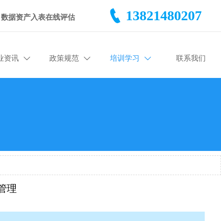

13821480207
数据资产入表在线评估
业资讯
政策规范
培训学习
联系我们



管理